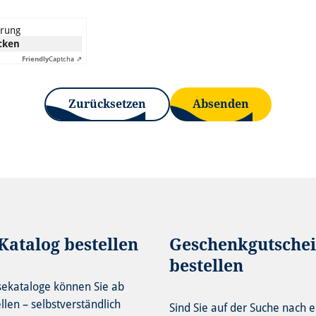
erung
icken
Friendly
Captcha ⇗
Zurücksetzen
Absenden
Katalog bestellen
Geschenkgutsche
bestellen
sekataloge können Sie ab
ellen – selbstverständlich
Sind Sie auf der Suche nach 