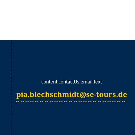
content.contactUs.email.text
pia.blechschmidt@se-tours.de
(Link öffnet in 