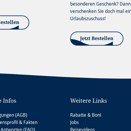
besonderen Geschenk? Dann
verschenken Sie doch mal ei
Urlaubszuschuss!
Bestellen
Jetzt Bestellen
e Infos
Weitere Links
gungen (AGB)
Rabatte & Boni
nsprofil & Fakten
Jobs
 Antworten (FAQ)
Reisevideos