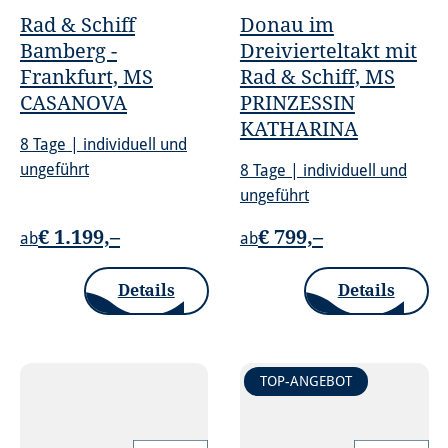
Rad & Schiff
Donau im
Bamberg -
Dreivierteltakt mit
Frankfurt, MS
Rad & Schiff, MS
CASANOVA
PRINZESSIN
KATHARINA
8 Tage | individuell und
ungeführt
8 Tage | individuell und
ungeführt
€ 1.199,–
€ 799,–
ab
ab
Details
Details
TOP-ANGEBOT