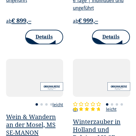
ungeführt
6 Tage | individuell und
ungeführt
€ 899,–
€ 999,–
ab
ab
Details
Details
leicht
leicht
(
5
)
Wein & Wandern
Winterzauber in
an der Mosel, MS
Holland und
SE-MANON