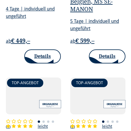
Belgien, MS SE-
MANON
4 Tage | individuell und
ungeführt
5 Tage | individuell und
ungeführt
€ 449,–
€ 599,–
ab
ab
Details
Details
TOP-ANGEBOT
TOP-ANGEBOT
leicht
leicht
(
1
)
(
8
)