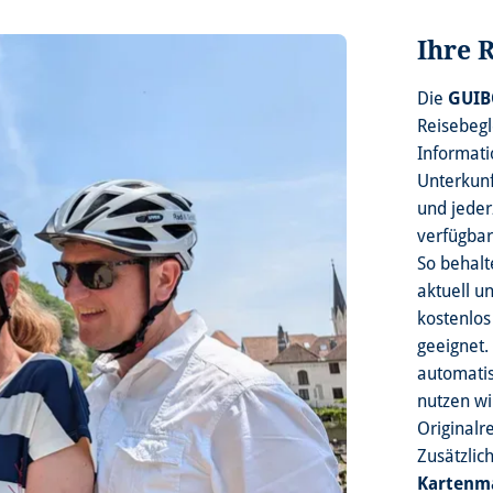
Ihre 
Die
GUIB
Reisebegl
Informati
Unterkunf
und jeder
verfügbar 
So behalt
aktuell u
kostenlos
geeignet.
automatis
nutzen wi
Originalr
Zusätzlic
Kartenma