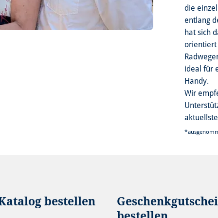
die einze
entlang d
hat sich 
orientier
Radwegene
ideal für
Handy.
Wir empfe
Unterstüt
aktuellst
*ausgenomm
Katalog bestellen
Geschenkgutsche
bestellen