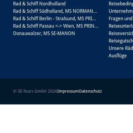
Rad & Schiff Nordholland
Reisebedin
Rad & Schiff Südholland, MS NORMANDIE
Unternehme
Rad & Schiff Berlin - Stralsund, MS PRINCESS
Fragen und
Rad & Schiff Passau <-> Wien, MS PRINZESSIN KATHARINA
Reiseunter
Donauwalzer, MS SE-MANON
Reiseversi
Reisegutsc
Unsere Räd
Ausflüge
© SE-Tours GmbH 2026
Impressum
Datenschutz