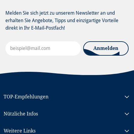
Melden Sie sich jetzt zu unserem Newsletter an und
erhalten Sie Angebote, Tipps und einzigartige Vorteile
direkt in Ihr E-Mail-Postfach!
Anmelden
TOP-Empfehlungen
Rad & Schiff Nordholland
Nützliche Infos
Rad & Schiff Südholland, MS NORMANDIE
Rad & Schiff Berlin - Stralsund, MS PRINCESS
Reisebedingungen (AGB)
Weitere Links