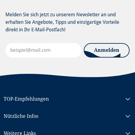
Melden Sie sich jetzt zu unserem Newsletter an und
erhalten Sie Angebote, Tipps und einzigartige Vorteile
direkt in Ihr E-Mail-Postfach!
Anmelden
TOP-Empfehlungen
Rad & Schiff Nordholland
Nützliche Infos
Rad & Schiff Südholland, MS NORMANDIE
Rad & Schiff Berlin - Stralsund, MS PRINCESS
Reisebedingungen (AGB)
Weitere Links