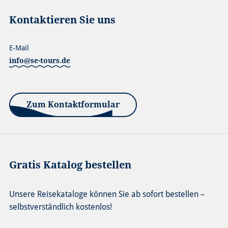
zurücktreten. Stornierungsgebühren entnehmen Sie bitte den
Reisebedingungen. Es gelten die Reisebedingungen des
Kontaktieren Sie uns
Veranstalters: SE-Tours GmbH, Am Grollhamm 12a, 27574
Bremerhaven
E-Mail
info@se-tours.de
Zum Kontaktformular
Gratis Katalog bestellen
Unsere Reisekataloge können Sie ab sofort bestellen –
selbstverständlich kostenlos!