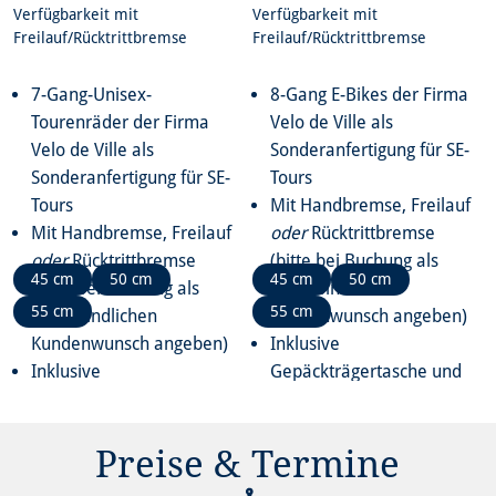
Verfügbarkeit mit
Verfügbarkeit mit
Freilauf/Rücktrittbremse
Freilauf/Rücktrittbremse
7-Gang-Unisex-
8-Gang E-Bikes der Firma
Tourenräder der Firma
Velo de Ville als
Velo de Ville als
Sonderanfertigung für SE-
Sonderanfertigung für SE-
Tours
Tours
Mit Handbremse, Freilauf
Mit Handbremse, Freilauf
oder
Rücktrittbremse
oder
Rücktrittbremse
(bitte bei Buchung als
45 cm
50 cm
45 cm
50 cm
(bitte bei Buchung als
unverbindlichen
55 cm
55 cm
unverbindlichen
Kundenwunsch angeben)
Kundenwunsch angeben)
Inklusive
Inklusive
Gepäckträgertasche und
Gepäckträgertasche und
Leihradversicherung
Leihradversicherung
Preise & Termine