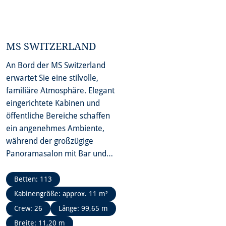
MS SWITZERLAND
An Bord der MS Switzerland
erwartet Sie eine stilvolle,
familiäre Atmosphäre. Elegant
eingerichtete Kabinen und
öffentliche Bereiche schaffen
ein angenehmes Ambiente,
während der großzügige
Panoramasalon mit Bar und
das Restaurant dem Schiff
besonderen Charme
Betten: 113
verleihen. Das weitläufige
Kabinengröße: approx. 11 m²
Sonnendeck lädt mit
Crew: 26
Länge: 99,65 m
zahlreichen Sitzgelegenheiten
Breite: 11,20 m