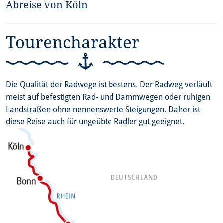
Abreise von Köln
weitläufiger Rheinauen-Landschaft des Kölner Stadtteils
Beethovens.
Porz-Zündorf an. In Köln angekommen sollten Sie sich die
Zeit für einen Altstadtrundgang nehmen Vielleicht besuchen
Nach dem Frühstück Ausschiffung um 09:00 Uhr.
Tourencharakter
Sie auch eins der zahlreichen Museen sowie das moderne
Köln, das sich etwa am Rheinauhafen mit seinen
Kranhäusern zeigt. Gemütlich präsentiert sich die Großstadt
zum Beispiel in den Kölner Brauereien mit ihrem
Die Qualität der Radwege ist bestens. Der Radweg verläuft
bekannten Bier, dem Kölsch.
meist auf befestigten Rad- und Dammwegen oder ruhigen
Landstraßen ohne nennenswerte Steigungen. Daher ist
diese Reise auch für ungeübte Radler gut geeignet.