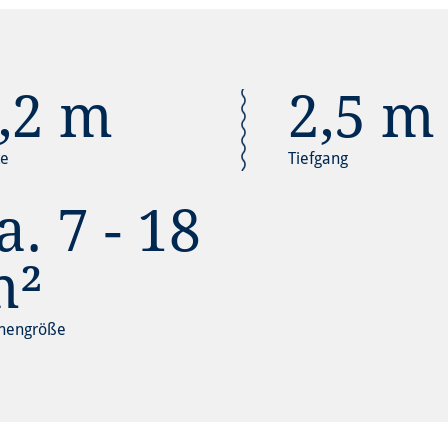
,2 m
2,5 m
te
Tiefgang
a. 7 - 18
m²
nengröße