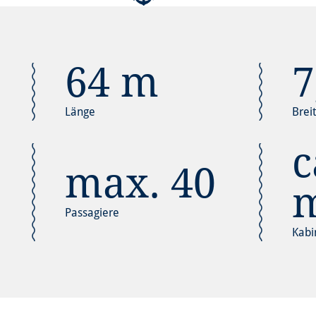
64 m
7
Länge
Brei
c
max. 40
Passagiere
Kabi