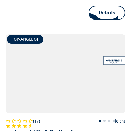
Details
TOP-ANGEBOT
(
17
)
leicht