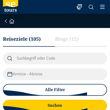
1
Startseite
Reiseziele
(
105
)
Blogs
(
12
)
Nach Touren suchen
Alle Filter
Suchen