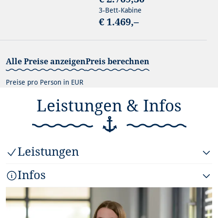
3-Bett-Kabine
€ 1.469,–
Alle Preise anzeigen
Preis berechnen
Preise pro Person in EUR
Leistungen & Infos
Leistungen
Infos
Eingeschlossene Leistungen
+
Hundeflusskreuzfahrt mit
MS CLASSICA ☀️☀️☀️
laut
Hinweis zur Mitnahme eines Hundes:
Reiseverlauf
Pro Kabine darf ein Hund mit einem maximalen Gewicht