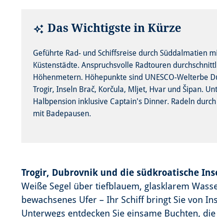
Das Wichtigste in Kürze
Geführte Rad- und Schiffsreise durch Süddalmatien mi
Küstenstädte. Anspruchsvolle Radtouren durchschnittli
Höhenmetern. Höhepunkte sind UNESCO-Welterbe Dubr
Trogir, Inseln Brač, Korčula, Mljet, Hvar und Šipan. 
Halbpension inklusive Captain's Dinner. Radeln durc
mit Badepausen.
Trogir, Dubrovnik und die südkroatische In
Weiße Segel über tiefblauem, glasklarem Wasser
bewachsenes Ufer – Ihr Schiff bringt Sie von Ins
Unterwegs entdecken Sie einsame Buchten, die 