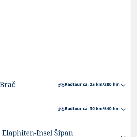
 Brač
Radtour ca. 25 km/380 hm
. Anschließend Schifffahrt nach Supetar auf der Insel
Radtour ca. 30 km/540 hm
alkstein – Gebaude in aller Welt (Weißes Haus, Reichstag
es nach Pučišća.
la. Vom Hafen in Račišće radeln Sie zu einem
– Elaphiten-Insel Šipan