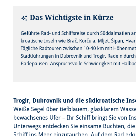
Das Wichtigste in Kürze
Geführte Rad- und Schiffsreise durch Süddalmatien a
kroatische Inseln wie Brač, Korčula, Mljet, Šipan, Hvar
Tägliche Radtouren zwischen 10-40 km mit Höhenmet
Stadtführungen in Dubrovnik und Trogir, Radeln durc
Badepausen. Anspruchsvolle Schwierigkeit mit Halbp
Trogir, Dubrovnik und die südkroatische In
Weiße Segel über tiefblauem, glasklarem Wasser
bewachsenes Ufer – Ihr Schiff bringt Sie von Ins
Unterwegs entdecken Sie einsame Buchten, die 
Schiff ins Meer einzutauchen. Auf dem Rad erku