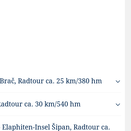
l Brač, Radtour ca. 25 km/380 hm
. Anschließend Schifffahrt nach Supetar auf der Insel
 Radtour ca. 30 km/540 hm
alkstein – Gebaude in aller Welt (Weißes Haus, Reichstag
es nach Pučišća.
la. Vom Hafen in Račišće radeln Sie zu einem
– Elaphiten-Insel Šipan, Radtour ca.