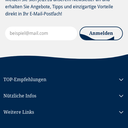
erhalten Sie Angebote, Tipps und einzigartige Vorteile
direkt in Ihr E-Mail-Postfach!
Anmelden
TOP-Empfehlungen
Rad & Schiff Nordholland
Nützliche Infos
Rad & Schiff Südholland, MS NORMANDIE
Rad & Schiff Berlin - Stralsund, MS PRINCESS
Reisebedingungen (AGB)
Weitere Links
Rad & Schiff Passau <-> Wien, MS PRINZESSIN KATHARINA
Unternehmensprofil & Fakten
Donauwalzer, MS SE-MANON
Fragen und Antworten (FAQ)